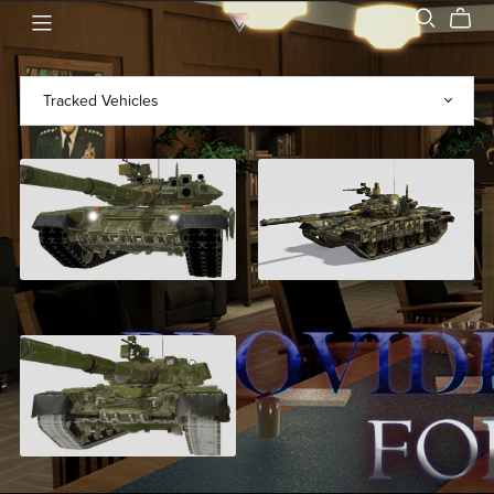
Russian T-90
T-72 AV Turms
$6.99
$6.99
T-80U
$5.99